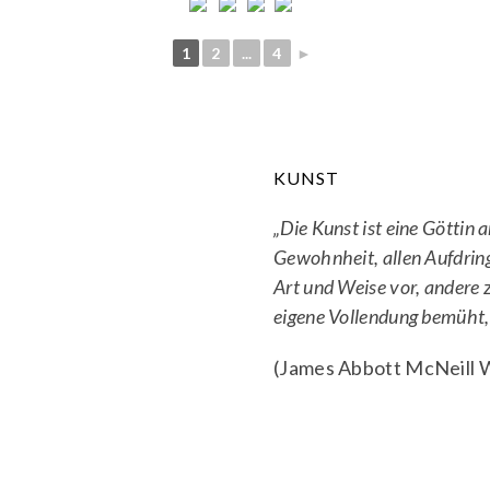
1
2
...
4
►
KUNST
„Die Kunst ist eine Göttin
Gewohnheit, allen Aufdring
Art und Weise vor, andere z
eigene Vollendung bemüht, 
(James Abbott McNeill W